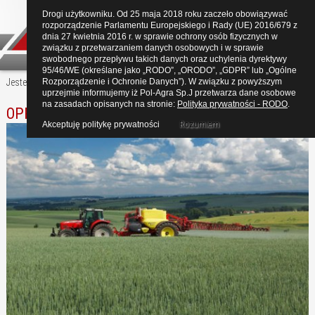
Drogi użytkowniku. Od 25 maja 2018 roku zaczeło obowiązywać
rozporządzenie Parlamentu Europejskiego i Rady (UE) 2016/679 z
dnia 27 kwietnia 2016 r. w sprawie ochrony osób fizycznych w
związku z przetwarzaniem danych osobowych i w sprawie
swobodnego przepływu takich danych oraz uchylenia dyrektywy
95/46/WE (określane jako „RODO”, „ORODO”, „GDPR” lub „Ogólne
Jesteś tutaj:
Rozporządzenie i Ochronie Danych”). W związku z powyższym
Start
Produkty
KVERNELAND
OPRYSKIWACZE POLOWE
uprzejmie informujemy iż Pol-Agra Sp.J przetwarza dane osobowe
na zasadach opisanych na stronie:
Polityka prywatności - RODO
.
OPRYSKIWACZE CIĄGANE
Rozumiem
Akceptuję politykę prywatności