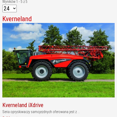
Wyników 1 - 5 z 5
Kverneland
Kverneland iXdrive
Seria opryskiwaczy samojezdnych oferowana jest z ...