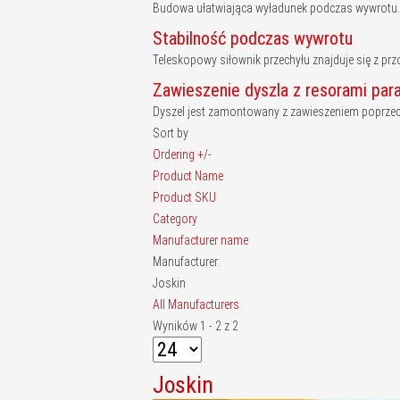
Budowa ułatwiająca wyładunek podczas wywrotu. 
Stabilność podczas wywrotu
Teleskopowy siłownik przechyłu znajduje się z pr
Zawieszenie dyszla z resorami par
Dyszel jest zamontowany z zawieszeniem poprzec
Sort by
Ordering +/-
Product Name
Product SKU
Category
Manufacturer name
Manufacturer:
Joskin
All Manufacturers
Wyników 1 - 2 z 2
Joskin