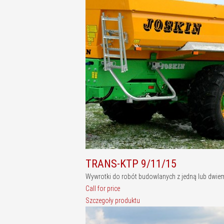
TRANS-KTP 9/11/15
Wywrotki do robót budowlanych z jedną lub dwiema
Call for price
Szczegoły produktu