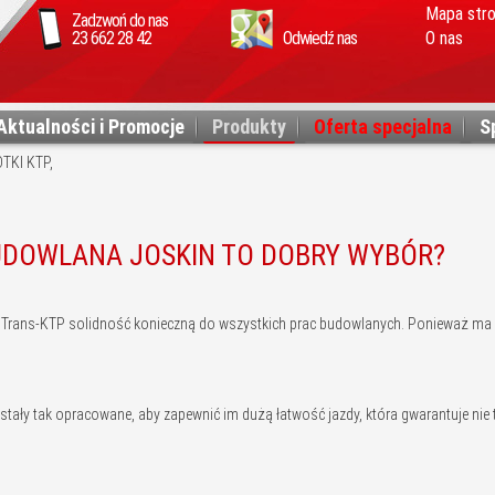
Mapa str
Zadzwoń do nas
23 662 28 42
Odwiedź nas
O nas
Aktualności i Promocje
Produkty
Oferta specjalna
S
KI KTP,
UDOWLANA JOSKIN TO DOBRY WYBÓR?
Trans-KTP solidność konieczną do wszystkich prac budowlanych. Ponieważ ma o
tały tak opracowane, aby zapewnić im dużą łatwość jazdy, która gwarantuje nie 