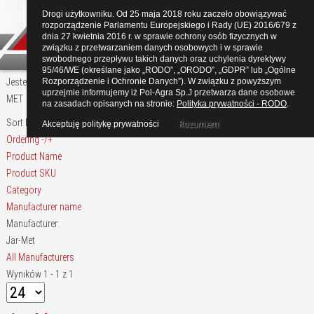
Drogi użytkowniku. Od 25 maja 2018 roku zaczeło obowiązywać
rozporządzenie Parlamentu Europejskiego i Rady (UE) 2016/679 z
dnia 27 kwietnia 2016 r. w sprawie ochrony osób fizycznych w
związku z przetwarzaniem danych osobowych i w sprawie
swobodnego przepływu takich danych oraz uchylenia dyrektywy
95/46/WE (określane jako „RODO”, „ORODO”, „GDPR” lub „Ogólne
Jesteś tutaj:
Rozporządzenie i Ochronie Danych”). W związku z powyższym
Start
Produkty
JAR-MET
Kosiarko – rozdrabniacze JAR-
uprzejmie informujemy iż Pol-Agra Sp.J przetwarza dane osobowe
MET
na zasadach opisanych na stronie:
Polityka prywatności - RODO
.
Sort by
Rozumiem
Akceptuję politykę prywatności
Ordering -/+
Product Name
Product SKU
Category
Manufacturer name
Manufacturer:
Jar-Met
All Manufacturers
Wyników 1 - 1 z 1