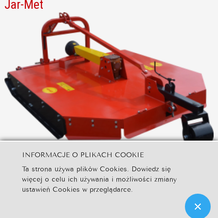
Jar-Met
INFORMACJE O PLIKACH COOKIE
Kosiarko – rozdrabniacze
Ta strona używa plików Cookies. Dowiedz się
Call for price
więcej o celu ich używania i możliwości zmiany
Szczegoły produktu
ustawień Cookies w przeglądarce.
Copyright & Design by graficzna.eu & Pol-Agra Sp. z o.o.© 2015.
All Rights Reserved.Wszelkie prawa zastrzeżone